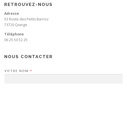
RETROUVEZ-NOUS
Adresse
53 Route des Petits Barrioz
73720 Queige
Téléphone
06 25 50 52 25
NOUS CONTACTER
VOTRE NOM
*
VOTRE ADRESSE EMAIL
*
SUJET
*