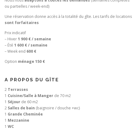
Nous nous
adaptons à toutes les demandes
(semaines complètes
ou partielles / week-end)
Une réservation donne accès à la totalité du gîte. Les tarifs de locations
sont forfaitaires
Prix indicatif
– Hiver
1 900 € / semaine
– Été
1 600 € / semaine
– Week end
600 €
Option
ménage 150 €
A PROPOS DU GÎTE
2
Terrasses
1
Cuisine/Salle à Manger
de 70 m2
1
Séjour
de 60 m2
2
Salles de bain
(baignoire / douche +wc)
1
Grande Cheminée
1
Mezzanine
1
WC